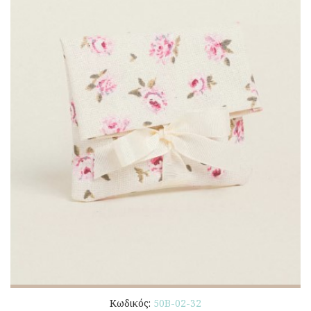
Κωδικός:
50Β-02-32