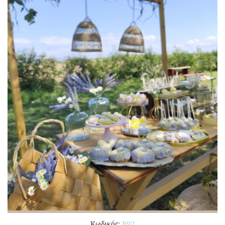
Κωδικός:
Β92