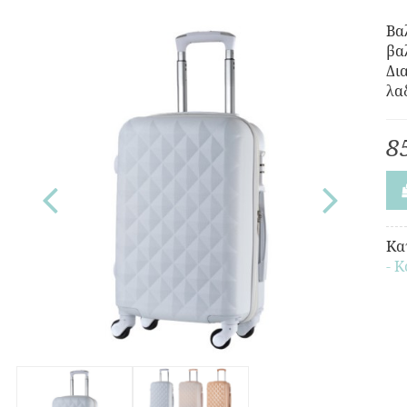
Βα
βα
Δι
λα
8
Κα
- Κ