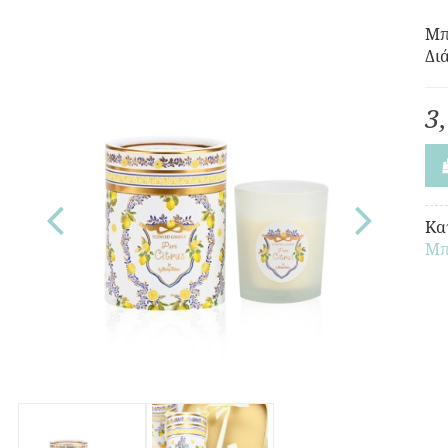
Μπ
Δι
3
Κα
Μπ