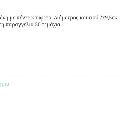
νη με πέντε κουφέτα. Διάμετρος κουτιού 7x9,5εκ.
τη παραγγελία 50 τεμάχια.
ήρια