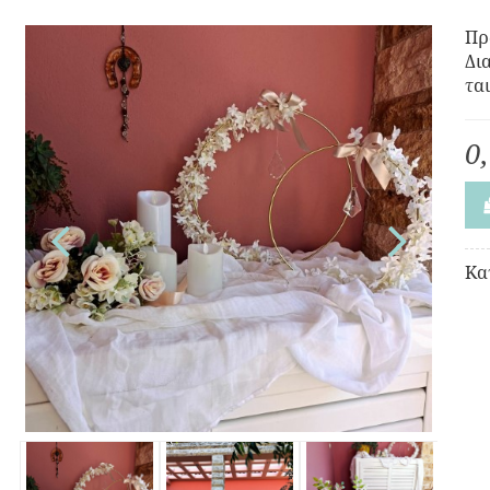
Πρ
Δι
τα
0
Κα