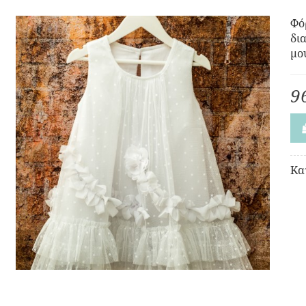
Φό
δι
μο
9
Κα