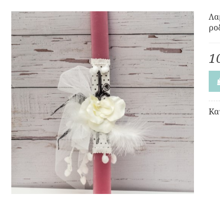
Λα
ρο
1
Κα