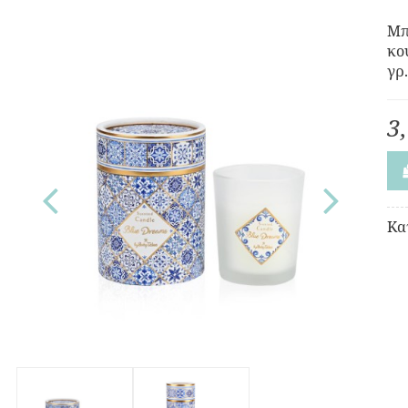
Μπ
κο
γρ
3
Κα