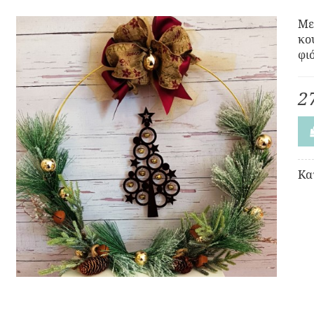
Με
κο
φι
2
Κα