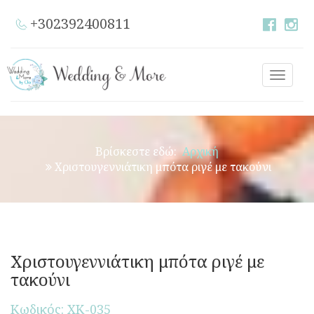
+302392400811
Toggle
naviga
Βρίσκεστε εδώ:
Αρχική
Χριστουγεννιάτικη μπότα ριγέ με τακούνι
Χριστουγεννιάτικη μπότα ριγέ με
τακούνι
Κωδικός: ΧΚ-035