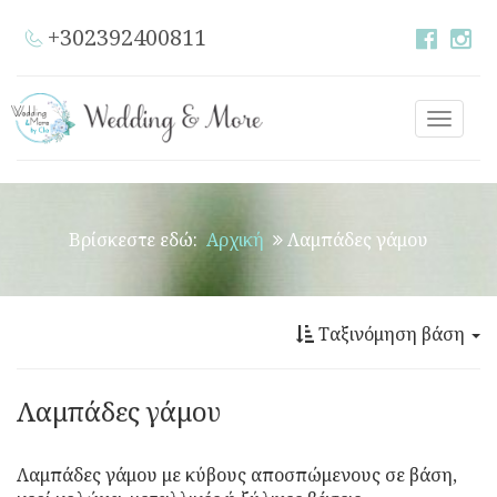
+302392400811
Toggle
naviga
Βρίσκεστε εδώ:
Αρχική
Λαμπάδες γάμου
Ταξινόμηση βάση
Λαμπάδες γάμου
Λαμπάδες γάμου με κύβους αποσπώμενους σε βάση,