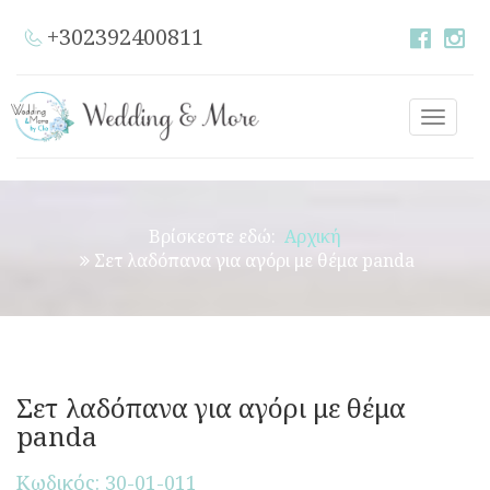
+302392400811
Toggle
naviga
Βρίσκεστε εδώ:
Αρχική
Σετ λαδόπανα για αγόρι με θέμα panda
Σετ λαδόπανα για αγόρι με θέμα
panda
Κωδικός: 30-01-011