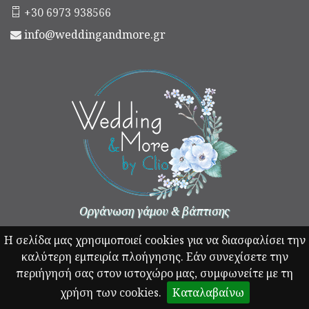
+30 6973 938566
info@weddingandmore.gr
Οργάνωση γάμου & βάπτισης
Η σελίδα μας χρησιμοποιεί cookies για να διασφαλίσει την
καλύτερη εμπειρία πλοήγησης. Εάν συνεχίσετε την
περιήγησή σας στον ιστοχώρο μας, συμφωνείτε με τη
χρήση των cookies.
Καταλαβαίνω
© Copyright 2026 - weddingandmore.gr All rights reserved