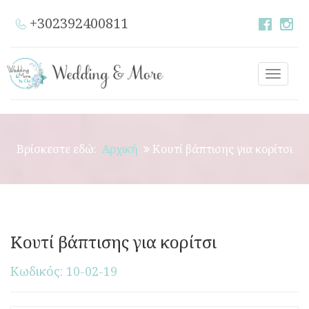
+302392400811
Toggle
naviga
Βρίσκεστε εδώ:
Αρχική
Κουτί βάπτισης για κορίτσι
Κουτί βάπτισης για κορίτσι
Κωδικός: 10-02-19