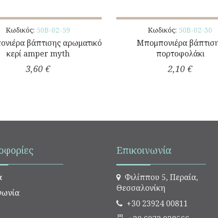
Κωδικός:
50Β-02-59
Κωδικός:
50Β-02-30
νιέρα βάπτισης αρωματικό
Μπομπονιέρα βάπτισ
κερί amper myth
πορτοφολάκι
3,60 €
2,10 €
οφορίες
Επικοινωνία
ά
Φιλίππου 5, Περαία,
Θεσσαλονίκη
νωνία
+30 23924 00811