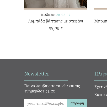
Κωδικός:
20-02-07
Λαμπάδα βάπτισης με στεφάνι
Μπομπο
68,00 €
Newsletter
Πληρ
Για να λαμβάνετε τα νέα και τις
Σχετικ
ενημερώσεις μας
Επικοι
Εγγραφή