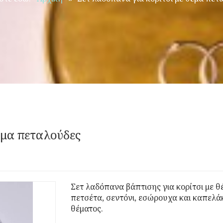
έμα πεταλούδες
Σετ λαδόπανα βάπτισης για κορίτσι με θ
πετσέτα, σεντόνι, εσώρουχα και καπελά
θέματος.