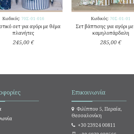
Κωδικός:
70Σ-01-016
Κωδικός:
70Σ-01-01
στικό σετ για αγόρι με θέμα
Σετ βάπτισης για αγόρι μ
πλανήτες
καμηλοπάρδαλη
245,00 €
285,00 €
οφορίες
Επικοινωνία
ά
Φιλίππου 5, Περαία,
Θεσσαλονίκη
νωνία
+30 23924 00811