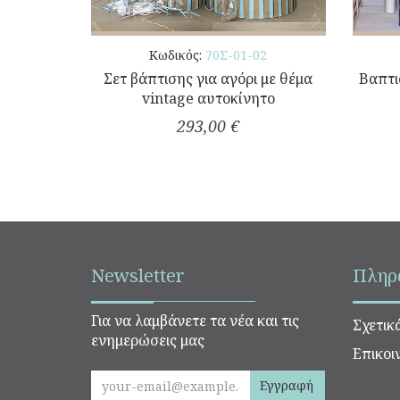
Κωδικός:
70Σ-01-02
Σετ βάπτισης για αγόρι με θέμα
Βαπτι
vintage αυτοκίνητο
293,00 €
Newsletter
Πληρ
Για να λαμβάνετε τα νέα και τις
Σχετικ
ενημερώσεις μας
Επικοι
Εγγραφή