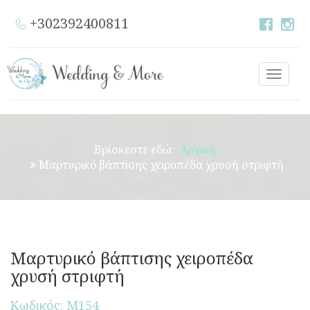
+302392400811
Toggle
naviga
Βρίσκεστε εδώ:
Αρχική
Μαρτυρικό βάπτισης χειροπέδα χρυσή στριφτή
Μαρτυρικό βάπτισης χειροπέδα
χρυσή στριφτή
Κωδικός: Μ154