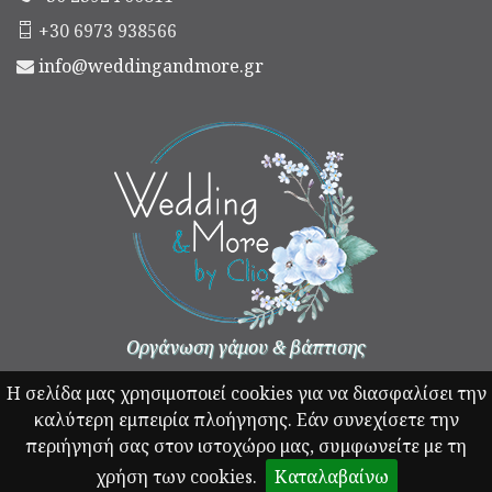
+30 6973 938566
info@weddingandmore.gr
Οργάνωση γάμου & βάπτισης
Η σελίδα μας χρησιμοποιεί cookies για να διασφαλίσει την
καλύτερη εμπειρία πλοήγησης. Εάν συνεχίσετε την
περιήγησή σας στον ιστοχώρο μας, συμφωνείτε με τη
χρήση των cookies.
Καταλαβαίνω
© Copyright 2026 - weddingandmore.gr All rights reserved